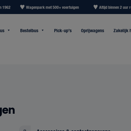
in 1962
Wagenpark met 500+ voertuigen
Altijd binnen 2 uur r
bus
Bestelbus
Pick-up's
Oprijwagens
Zakelijk 
gen