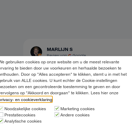
MARLIJN S
Review van
Google
We gebruiken cookies op onze website om u de meest relevante
We hadden voor een dag een busje nodig 
ervaring te bieden door uw voorkeuren en herhaalde bezoeken te
wat spullen op te halen. Makkelijk geregeld 
onthouden. Door op "Alles accepteren" te klikken, stemt u in met het
de website. Bij het afhalen ging het ontzett
gebruik van ALLE cookies. U kunt echter de Cookie-instellingen
bezoeken om een gecontroleerde toestemming te geven en door
snel. Mooie fijne bus 👍🏼
vervolgens op "Akkoord en doorgaan" te klikken. Lees hier onze
privacy- en cookieverklaring
.
Noodzakelijke cookies
Marketing cookies
Prestatiecookies
Andere cookies
5/5
Analytische cookies
5 maanden geleden