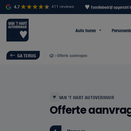
4.7
411 reviews
uigen
Altijd binnen 2 uur reactie
Familiebedrijf opgericht 
Auto huren
Personen
GA TERUG
Offerte aanvragen
VAN 'T HART AUTOVERHUUR
Offerte aanvra