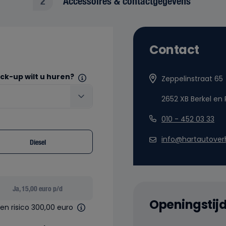
2
Accessoires & contactgegevens
Contact
ick-up wilt u huren?
Zeppelinstraat 65
2652 XB Berkel en 
010 - 452 03 33
info@hartautoverh
Diesel
Ja, 15,00 euro p/d
Openingstij
gen risico 300,00 euro