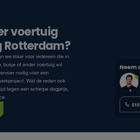
er voertuig
g Rotterdam?
an we klaar voor iedereen die in
 busje of ander voertuig wil
Neem c
vervoer nodig voor een
werkproject. Wat de reden ook
tijd tegen een scherpe dagprijs,
ce.
010