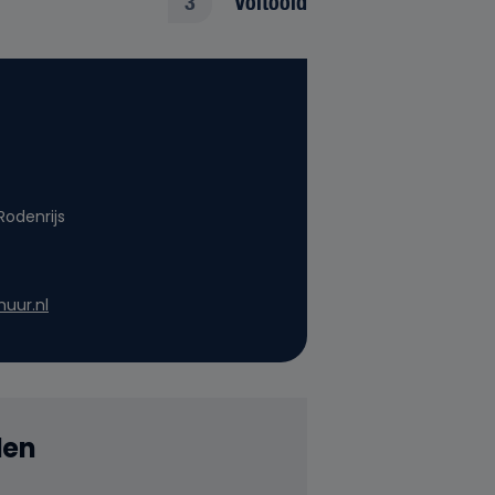
3
Voltooid
Rodenrijs
uur.nl
den