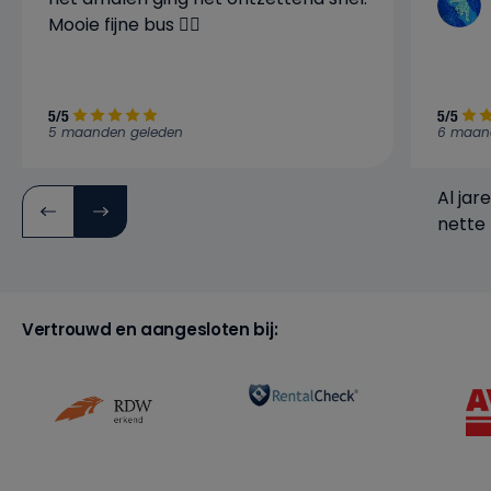
Mooie fijne bus 👍🏼
5/5
5/5
5 maanden geleden
6 maan
Al jar
nette 
verwa
bedrijf
Vertrouwd en aangesloten bij: