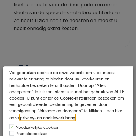
kunt u de auto voor de deur parkeren en de
sleutels in de speciale sleutelbox achterlaten.
Zo hoeft u zich nooit te haasten en maakt u
nooit onnodig extra kosten.
We gebruiken cookies op onze website om u de meest
relevante ervaring te bieden door uw voorkeuren en
herhaalde bezoeken te onthouden. Door op "Alles
Huur gemakkelijk extra opties en
accepteren" te klikken, stemt u in met het gebruik van ALLE
verhuisartikelen
cookies. U kunt echter de Cookie-instellingen bezoeken om
U kunt tijdens het reserveringsproces direct
een gecontroleerde toestemming te geven en door
extra opties huren. Voor wintersport hebben
vervolgens op "Akkoord en doorgaan" te klikken. Lees hier
privacy- en cookieverklaring
onze
.
we winterbanden en sneeuwkettingen
klaarliggen. Gaat u verhuizen? Dan hebben
Noodzakelijke cookies
Prestatiecookies
we aanvullende opties als verhuisdozen,