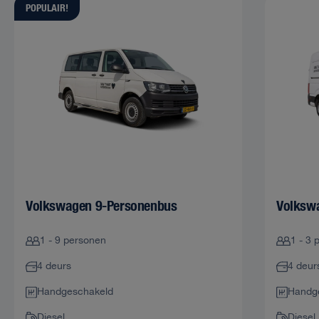
POPULAIR!
Volkswagen 9-Personenbus
Volkswa
1 - 9 personen
1 - 3 
4 deurs
4 deur
Handgeschakeld
Handg
Diesel
Diesel