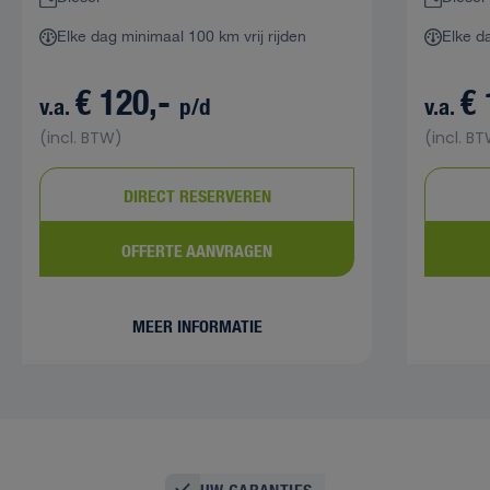
Elke dag minimaal 100 km vrij rijden
Elke d
€ 120,-
€
v.a.
p/d
v.a.
(incl. BTW)
(incl. B
DIRECT RESERVEREN
OFFERTE AANVRAGEN
MEER INFORMATIE
UW GARANTIES