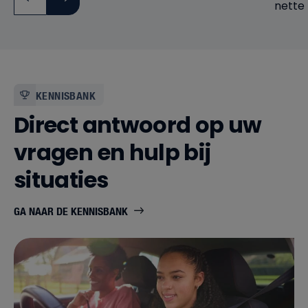
nette 
verwa
bedrijf
KENNISBANK
Direct antwoord op uw
vragen en hulp bij
situaties
GA NAAR DE KENNISBANK