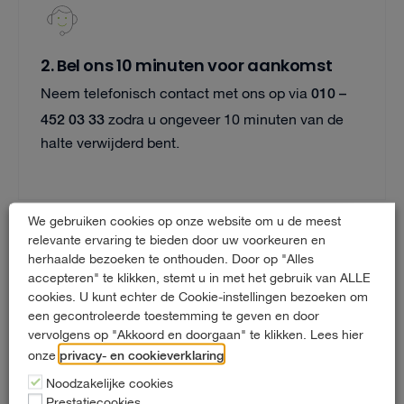
2. Bel ons 10 minuten voor aankomst
010 –
Neem telefonisch contact met ons op via
452 03 33
zodra u ongeveer 10 minuten van de
halte verwijderd bent.
We gebruiken cookies op onze website om u de meest
relevante ervaring te bieden door uw voorkeuren en
herhaalde bezoeken te onthouden. Door op "Alles
accepteren" te klikken, stemt u in met het gebruik van ALLE
cookies. U kunt echter de Cookie-instellingen bezoeken om
een gecontroleerde toestemming te geven en door
3. We halen u op met een auto of busje
vervolgens op "Akkoord en doorgaan" te klikken. Lees hier
Onze medewerker pikt u op bij de metrohalte. De
privacy- en cookieverklaring
onze
.
rit naar onze locatie duurt ongeveer 3 minuten.
Noodzakelijke cookies
Prestatiecookies