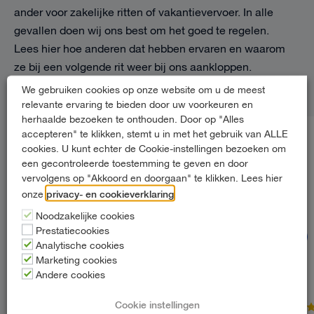
ander voor zakelijke ritten of vakantievervoer. In alle
gevallen doen wij ons best om het goed te regelen.
Lees hier hoe anderen dat hebben ervaren en waarom
ze bij een volgende rit weer bij ons aankloppen.
We gebruiken cookies op onze website om u de meest
relevante ervaring te bieden door uw voorkeuren en
herhaalde bezoeken te onthouden. Door op "Alles
accepteren" te klikken, stemt u in met het gebruik van ALLE
MARLIJN S
cookies. U kunt echter de Cookie-instellingen bezoeken om
Review van
Google
een gecontroleerde toestemming te geven en door
vervolgens op "Akkoord en doorgaan" te klikken. Lees hier
We hadden voor een dag een busje
privacy- en cookieverklaring
onze
.
nodig om wat spullen op te halen.
Makkelijk geregeld via de website. Bij
Noodzakelijke cookies
Prestatiecookies
het afhalen ging het ontzettend snel.
Analytische cookies
Mooie fijne bus 👍🏼
Marketing cookies
Andere cookies
Cookie instellingen
5/5
5/5