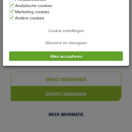
5 deurs
Analytische cookies
Marketing cookies
Handgeschakeld
Andere cookies
Benzine
Cookie instellingen
Elke dag minimaal 100 km vrij rijden
Akkoord en doorgaan
€ 75,-
v.a.
p/d
Alles accepteren
(incl. BTW)
DIRECT RESERVEREN
OFFERTE AANVRAGEN
MEER INFORMATIE