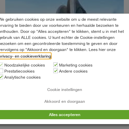
We gebruiken cookies op onze website om u de meest relevante
ervaring te bieden door uw voorkeuren en herhaalde bezoeken te
onthouden. Door op "Alles accepteren" te klikken, stemt u in met het
gebruik van ALLE cookies. U kunt echter de Cookie-instellingen
bezoeken om een gecontroleerde toestemming te geven en door
vervolgens op "Akkoord en doorgaan" te klikken. Lees hier onze
privacy- en cookieverklaring
.
Noodzakelijke cookies
Marketing cookies
Prestatiecookies
Andere cookies
Analytische cookies
Pechhulp Verlening Buitenland
Cookie instellingen
Leestijd: 2 minuten
Pechhulp Verlening Buitenland Van ’t Hart Autoverhuur heeft alle
Akkoord en doorgaan
voertuigen voorzien van 24/7 pechhulp d.m.v. een eigen label bij
een...
Alles accepteren