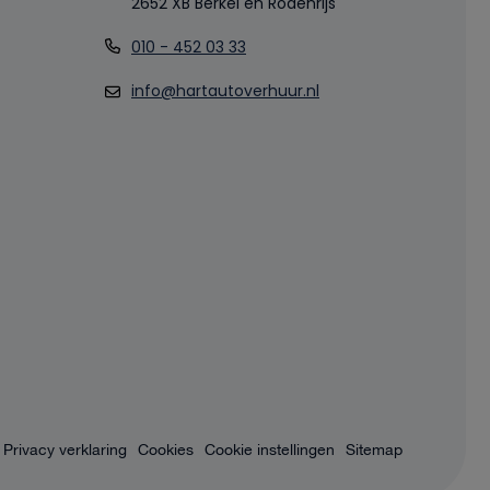
2652 XB Berkel en Rodenrijs
010 - 452 03 33
info@hartautoverhuur.nl
Privacy verklaring
Cookies
Cookie instellingen
Sitemap