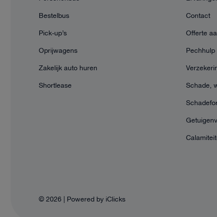
Bestelbus
Contact
Pick-up’s
Offerte a
Oprijwagens
Pechhulp 
Zakelijk auto huren
Verzekeri
Shortlease
Schade, 
Schadefor
Getuigenv
Calamitei
© 2026 |
Powered by iClicks