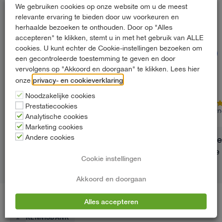
We gebruiken cookies op onze website om u de meest
We hadden voor een dag een busje
relevante ervaring te bieden door uw voorkeuren en
nodig om wat spullen op te halen.
herhaalde bezoeken te onthouden. Door op "Alles
accepteren" te klikken, stemt u in met het gebruik van ALLE
Makkelijk geregeld via de website. Bij
cookies. U kunt echter de Cookie-instellingen bezoeken om
het afhalen ging het ontzettend snel.
een gecontroleerde toestemming te geven en door
Mooie fijne bus 👍🏼
vervolgens op "Akkoord en doorgaan" te klikken. Lees hier
privacy- en cookieverklaring
onze
.
Noodzakelijke cookies
5/5
5/5
Prestatiecookies
5 maanden geleden
6 maan
Analytische cookies
Marketing cookies
Andere cookies
Al jar
nette 
Cookie instellingen
verwa
bedrijf
Akkoord en doorgaan
Alles accepteren
KENNISBANK