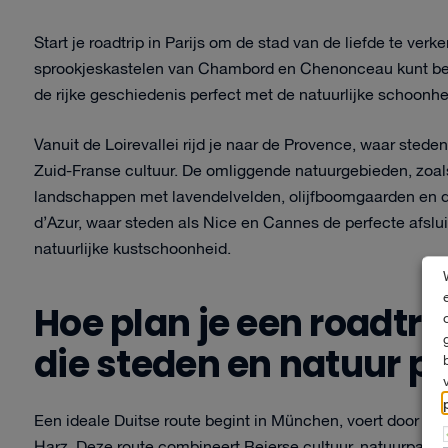
Start je roadtrip in Parijs om de stad van de liefde te verk
sprookjeskastelen van Chambord en Chenonceau kunt be
de rijke geschiedenis perfect met de natuurlijke schoonhe
Vanuit de Loirevallei rijd je naar de Provence, waar sted
Zuid-Franse cultuur. De omliggende natuurgebieden, zoal
landschappen met lavendelvelden, olijfboomgaarden en dr
d’Azur, waar steden als Nice en Cannes de perfecte afslui
natuurlijke kustschoonheid.
Hoe plan je een roadtri
die steden en natuur p
Een ideale Duitse route begint in München, voert door het 
Harz. Deze route combineert Beierse cultuur, natuurparken