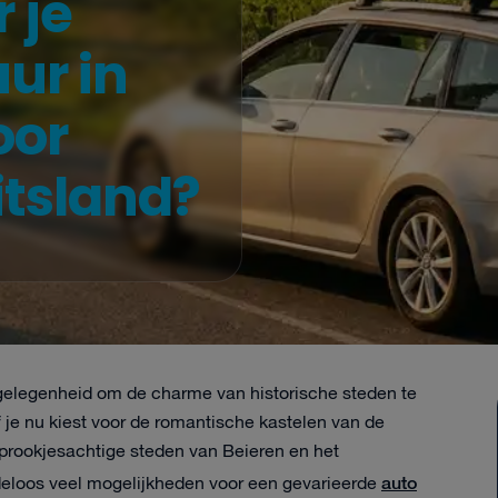
 je
ur in
oor
itsland?
e gelegenheid om de charme van historische steden te
je nu kiest voor de romantische kastelen van de
 sprookjesachtige steden van Beieren en het
auto
loos veel mogelijkheden voor een gevarieerde