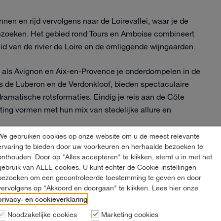
ennen en rijd vervolgens naar de Loirevallei, waar je de
zoeken. Het gebied rond Tours en Amboise combineert
id van de rivier de Loire en de omliggende wijngaarden.
en als Avignon en Aix-en-Provence je onderdompelen in de
s de Luberon en de Verdonkloof, bieden spectaculaire
amatische rotsformaties. Eindig je reis aan de Côte
ting vormen met hun mix van stedelijke allure en
We gebruiken cookies op onze website om u de meest relevante
ervaring te bieden door uw voorkeuren en herhaalde bezoeken te
proute door Duitsland
onthouden. Door op "Alles accepteren" te klikken, stemt u in met het
gebruik van ALLE cookies. U kunt echter de Cookie-instellingen
erfect combineert?
bezoeken om een gecontroleerde toestemming te geven en door
vervolgens op "Akkoord en doorgaan" te klikken. Lees hier onze
privacy- en cookieverklaring
.
Zwarte Woud naar de Rijnvallei en eindigt in Berlijn via de
Noodzakelijke cookies
Marketing cookies
, historische riviervalleien en moderne hoofdstedelijke