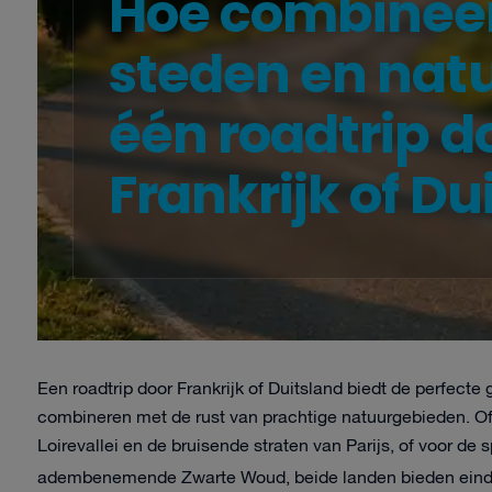
Hoe combineer
steden en natu
één roadtrip d
Frankrijk of Du
Een roadtrip door Frankrijk of Duitsland biedt de perfect
combineren met de rust van prachtige natuurgebieden. Of 
Loirevallei en de bruisende straten van Parijs, of voor de
adembenemende Zwarte Woud, beide landen bieden einde