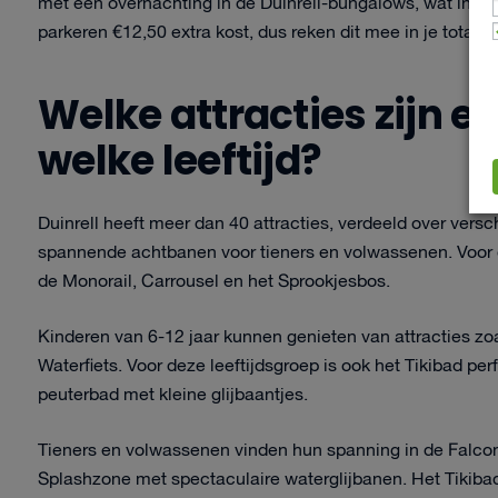
met een overnachting in de Duinrell-bungalows, wat inter
parkeren €12,50 extra kost, dus reken dit mee in je totale 
Welke attracties zijn er
welke leeftijd?
Duinrell heeft meer dan 40 attracties, verdeeld over versch
spannende achtbanen voor tieners en volwassenen. Voor de a
de Monorail, Carrousel en het Sprookjesbos.
Kinderen van 6-12 jaar kunnen genieten van attracties zo
Waterfiets. Voor deze leeftijdsgroep is ook het Tikibad pe
peuterbad met kleine glijbaantjes.
Tieners en volwassenen vinden hun spanning in de Falcon 
Splashzone met spectaculaire waterglijbanen. Het Tikiba