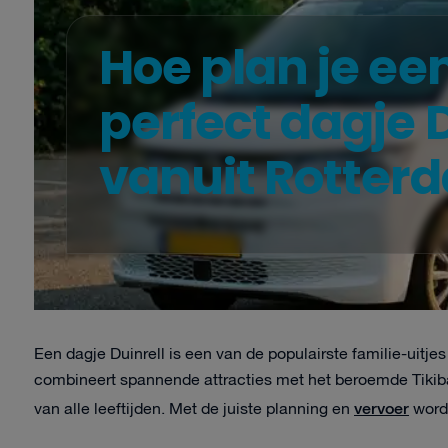
Hoe plan je ee
perfect dagje D
vanuit Rotter
Een dagje Duinrell is een van de populairste familie-uitje
combineert spannende attracties met het beroemde Tikiba
vervoer
van alle leeftijden. Met de juiste planning en
wordt