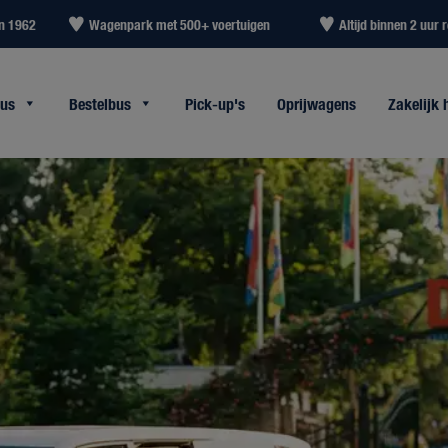
in 1962
Wagenpark met 500+ voertuigen
Altijd binnen 2 uur r
bus
Bestelbus
Pick-up's
Oprijwagens
Zakelijk 