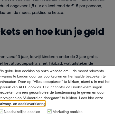
duurt ongeveer 1,5 uur en kost rond de €15 per persoon,
 daarom de meest praktische keuze.
kets en hoe kun je geld
n vanaf 3 jaar, terwijl kinderen onder de 3 jaar gratis
 het attractiepark als het Tikibad, wat uitstekende
dbezoeken.
We gebruiken cookies op onze website om u de meest relevante
ervaring te bieden door uw voorkeuren en herhaalde bezoeken te
onthouden. Door op "Alles accepteren" te klikken, stemt u in met het
bezoek aan Duinrell. Online tickets zijn vaak €2 goedkoper
gebruik van ALLE cookies. U kunt echter de Cookie-instellingen
en levert 10% korting op. Seizoenskaarten zijn
bezoeken om een gecontroleerde toestemming te geven en door
te gaan en kosten €89 per persoon.
vervolgens op "Akkoord en doorgaan" te klikken. Lees hier onze
privacy- en cookieverklaring
.
 de Duinrell-website. Soms zijn er combideals beschikbaar
Noodzakelijke cookies
Marketing cookies