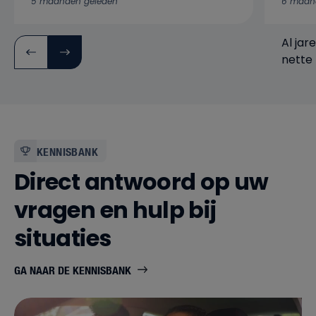
5 maanden geleden
6 maan
Al jar
nette 
verwa
bedrijf
KENNISBANK
Direct antwoord op uw
vragen en hulp bij
situaties
GA NAAR DE KENNISBANK