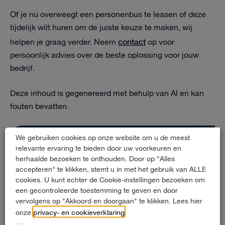
Of je nu overweegt een personenbus te leasen of deze
tijdelijk wilt huren om de juiste keuze te maken, wij
contact
helpen je graag verder. Neem
op voor
persoonlijk advies over de beste oplossing voor jouw
bedrijf.
Deze inhoud is gegenereerd met behulp van AI en kan
fouten bevatten.
We gebruiken cookies op onze website om u de meest
Contact
relevante ervaring te bieden door uw voorkeuren en
herhaalde bezoeken te onthouden. Door op "Alles
accepteren" te klikken, stemt u in met het gebruik van ALLE
Zeppelinstraat 65
cookies. U kunt echter de Cookie-instellingen bezoeken om
een gecontroleerde toestemming te geven en door
2652 XB Berkel en Rodenrijs
vervolgens op "Akkoord en doorgaan" te klikken. Lees hier
010 - 452 03 33
privacy- en cookieverklaring
onze
.