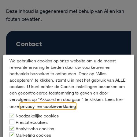
Deze inhoud is gegenereerd met behulp van AI en kan
fouten bevatten.
Contact
Zeppelinstraat 65
We gebruiken cookies op onze website om u de meest
relevante ervaring te bieden door uw voorkeuren en
2652 XB Berkel en Rodenrijs
herhaalde bezoeken te onthouden. Door op "Alles
accepteren" te klikken, stemt u in met het gebruik van ALLE
010 - 452 03 33
cookies. U kunt echter de Cookie-instellingen bezoeken om
info@hartautoverhuur.nl
een gecontroleerde toestemming te geven en door
vervolgens op "Akkoord en doorgaan" te klikken. Lees hier
privacy- en cookieverklaring
onze
.
Noodzakelijke cookies
Prestatiecookies
Openingstijden
Analytische cookies
Marketing cookies