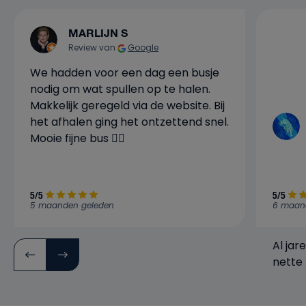
MARLIJN S
Review van
Google
We hadden voor een dag een busje
nodig om wat spullen op te halen.
Makkelijk geregeld via de website. Bij
het afhalen ging het ontzettend snel.
Mooie fijne bus 👍🏼
5/5
5/5
5 maanden geleden
6 maan
Al jar
nette 
verwa
bedrijf