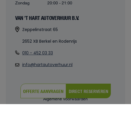
Zondag
20:00 - 21:00
VAN ’T HART AUTOVERHUUR B.V.
Zeppelinstraat 65
2652 XB Berkel en Rodenrijs
010 - 452 03 33
info@hartautoverhuur.nl
OFFERTE AANVRAGEN
DIRECT RESERVEREN
© 2026 |
Powered by iClicks
Algemene voorwaarden
Privacy verklaring
Cookies
Cookie instellingen
Sitemap