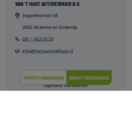
VAN ’T HART AUTOVERHUUR B.V.
Zeppelinstraat 65
2652 XB Berkel en Rodenrijs
010 - 452 03 33
info@hartautoverhuur.nl
OFFERTE AANVRAGEN
DIRECT RESERVEREN
© 2026 |
Powered by iClicks
Algemene voorwaarden
Privacy verklaring
Cookies
Cookie instellingen
Sitemap