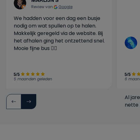
MARLIJN S
Review van
Google
We hadden voor een dag een busje
nodig om wat spullen op te halen.
Makkelijk geregeld via de website. Bij
het afhalen ging het ontzettend snel.
Mooie fijne bus 👍🏼
5/5
5/5
5 maanden geleden
6 maan
Al jar
nette 
verwa
bedrijf