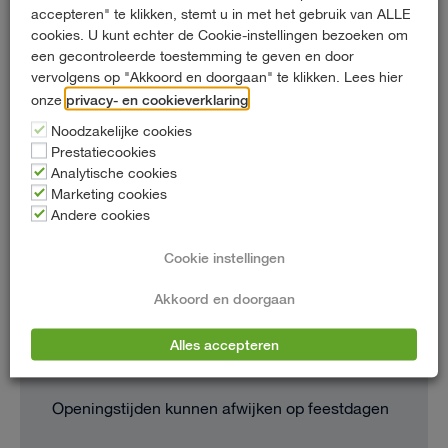
fouten bevatten.
accepteren" te klikken, stemt u in met het gebruik van ALLE
cookies. U kunt echter de Cookie-instellingen bezoeken om
een gecontroleerde toestemming te geven en door
vervolgens op "Akkoord en doorgaan" te klikken. Lees hier
Contact
privacy- en cookieverklaring
onze
.
Noodzakelijke cookies
Zeppelinstraat 65
Prestatiecookies
Analytische cookies
2652 XB Berkel en Rodenrijs
Marketing cookies
Andere cookies
010 - 452 03 33
info@hartautoverhuur.nl
Cookie instellingen
Akkoord en doorgaan
Alles accepteren
Openingstijden
Openingstijden kunnen afwijken op feestdagen