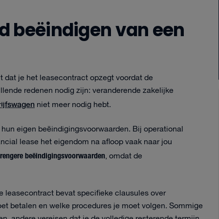
d beëindigen van een
dat je het leasecontract opzegt voordat de
llende redenen nodig zijn: veranderende zakelijke
ijfswagen
niet meer nodig hebt.
 hun eigen beëindigingsvoorwaarden. Bij operational
inancial lease het eigendom na afloop vaak naar jou
trengere beëindigingsvoorwaarden
, omdat de
 Je leasecontract bevat specifieke clausules over
oet betalen en welke procedures je moet volgen. Sommige
, andere vereisen dat je de volledige resterende termijn