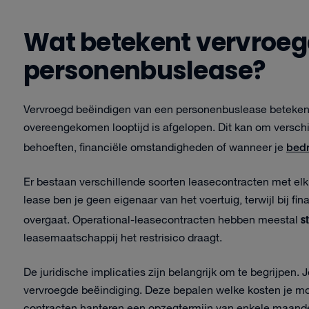
Wat betekent vervroeg
personenbuslease?
Vervroegd beëindigen van een personenbuslease betekent 
overeengekomen looptijd is afgelopen. Dit kan om verschi
bedr
behoeften, financiële omstandigheden of wanneer je
Er bestaan verschillende soorten leasecontracten met elk
lease ben je geen eigenaar van het voertuig, terwijl bij f
s
overgaat. Operational-leasecontracten hebben meestal
leasemaatschappij het restrisico draagt.
De juridische implicaties zijn belangrijk om te begrijpen.
vervroegde beëindiging. Deze bepalen welke kosten je m
contracten hanteren een opzegtermijn van enkele maanden