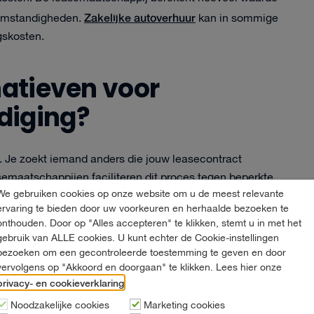
Zakelijke autoverhuur
ktomstandigheden.
kan in sommige
gskosten.
natieven voor
diging?
. Je zoekt iemand anders die jouw leasecontract
semaatschappijen faciliteren dit proces tegen beperkte
We gebruiken cookies op onze website om u de meest relevante
ervaring te bieden door uw voorkeuren en herhaalde bezoeken te
onthouden. Door op "Alles accepteren" te klikken, stemt u in met het
jf kan ook voordelig zijn. Je kunt overstappen naar een
gebruik van ALLE cookies. U kunt echter de Cookie-instellingen
veranderd. Dit vermindert vaak de financiële impact van
bezoeken om een gecontroleerde toestemming te geven en door
vervolgens op "Akkoord en doorgaan" te klikken. Lees hier onze
privacy- en cookieverklaring
.
iteit voor bedrijven die onzeker zijn over hun toekomstige
Noodzakelijke cookies
Marketing cookies