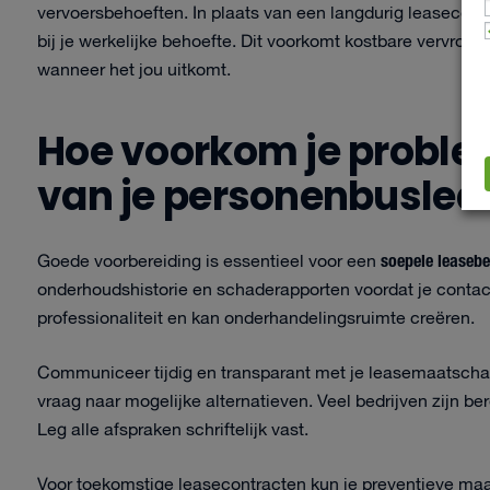
vervoersbehoeften. In plaats van een langdurig leasecontr
bij je werkelijke behoefte. Dit voorkomt kostbare vervroeg
wanneer het jou uitkomt.
Hoe voorkom je problem
van je personenbuslea
soepele leasebe
Goede voorbereiding is essentieel voor een
onderhoudshistorie en schaderapporten voordat je contac
professionaliteit en kan onderhandelingsruimte creëren.
Communiceer tijdig en transparant met je leasemaatschapp
vraag naar mogelijke alternatieven. Veel bedrijven zijn be
Leg alle afspraken schriftelijk vast.
Voor toekomstige leasecontracten kun je preventieve maat