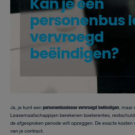
Kan je een
personenbus l
vervroegd
beëindigen?
personenbuslease vervroegd beëindigen
Ja, je kunt een
, maar 
Leasemaatschappijen berekenen boeterentes, restschuld 
de afgesproken periode wilt opzeggen. De exacte kosten v
van je contract.