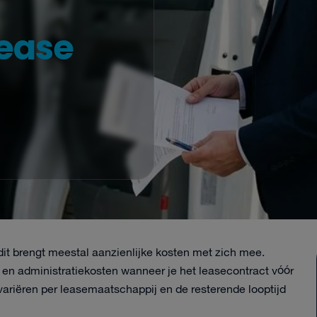
ease
dit brengt meestal aanzienlijke kosten met zich mee.
en administratiekosten wanneer je het leasecontract vóór
ariëren per leasemaatschappij en de resterende looptijd