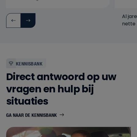
Al jar
nette 
verwa
bedrijf
KENNISBANK
Direct antwoord op uw
vragen en hulp bij
situaties
GA NAAR DE KENNISBANK