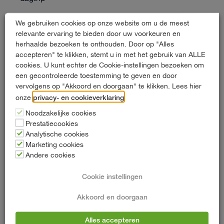
ervaren adviseurs
Onze
helpen je graag bij het kiezen
We gebruiken cookies op onze website om u de meest
relevante ervaring te bieden door uw voorkeuren en
van de perfecte auto voor jouw dagtrip. Of je nu een
herhaalde bezoeken te onthouden. Door op "Alles
ruime stationwagen nodig hebt voor een gezinsuitje of
accepteren" te klikken, stemt u in met het gebruik van ALLE
een 9-persoons bus voor een groepsuitstap: wij zorgen
cookies. U kunt echter de Cookie-instellingen bezoeken om
ervoor dat je comfortabel en zorgeloos op weg kunt.
een gecontroleerde toestemming te geven en door
vervolgens op "Akkoord en doorgaan" te klikken. Lees hier
contact
Neem gerust
met ons op om de mogelijkheden
privacy- en cookieverklaring
onze
.
te bespreken en je dagtrip tot een succes te maken.
Noodzakelijke cookies
Prestatiecookies
Analytische cookies
Contact
Marketing cookies
Andere cookies
Zeppelinstraat 65
Cookie instellingen
2652 XB Berkel en Rodenrijs
Akkoord en doorgaan
010 - 452 03 33
Alles accepteren
info@hartautoverhuur.nl