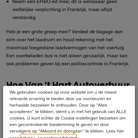
Neem een EHBO-kit mee; dit is weliswaar geen
wettelijke verplichting in Frankrijk, maar altijd
verstandig.
Heb je een grote groep mee? Verdeel de bagage dan
slim over het laadruim en houd rekening met het
maximaal toegestane laadvermogen van het voertuig.
Een overbeladen bus is niet alleen gevaarlijk, maar kan
ook problemen geven bij een politiecontrole in Frankrijk.
Hoe Van ’t Hart Autoverhuur
We gebruiken cookies op onze website om u de meest
helpt met jouw huurbus
relevante ervaring te bieden door uw voorkeuren en
naar Frankrijk
herhaalde bezoeken te onthouden. Door op "Alles
accepteren" te klikken, stemt u in met het gebruik van ALLE
cookies. U kunt echter de Cookie-instellingen bezoeken om
Van ’t Hart Autoverhuur maakt een trip met een huurbus
een gecontroleerde toestemming te geven en door
naar Frankrijk zo zorgeloos mogelijk. Met meer dan 60
vervolgens op "Akkoord en doorgaan" te klikken. Lees hier
jaar ervaring en een wagenpark van 500+ voertuigen
privacy- en cookieverklaring