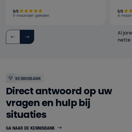
5/5
5/5
5 maanden geleden
6 maan
Al jar
nette 
verwa
bedrijf
KENNISBANK
Direct antwoord op uw
vragen en hulp bij
situaties
GA NAAR DE KENNISBANK