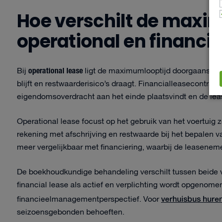
Hoe verschilt de maxi
operational en financia
operational lease
Bij
ligt de maximumlooptijd doorgaans tus
blijft en restwaarderisico’s draagt. Financialleasecontrac
eigendomsoverdracht aan het einde plaatsvindt en de lea
Operational lease focust op het gebruik van het voertui
rekening met afschrijving en restwaarde bij het bepalen 
meer vergelijkbaar met financiering, waarbij de leasenemer
De boekhoudkundige behandeling verschilt tussen beide vor
financial lease als actief en verplichting wordt opgenomen
verhuisbus hure
financieelmanagementperspectief. Voor
seizoensgebonden behoeften.