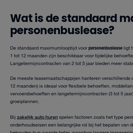
Wat is de standaard m
personenbuslease?
personenbuslease
De standaard maximumlooptijd voor
ligt
1 tot 12 maanden zijn beschikbaar voor tijdelijke behoeft
Langetermijncontracten van 2 tot 5 jaar bieden meer stabi
De meeste leasemaatschappijen hanteren verschillende ca
12 maanden) is ideaal voor flexibele behoeften, middellange
vervoersbehoeften en langetermijncontracten (3 tot 5 jaar
groeiplannen.
zakelijk auto huren
Bij
spelen factoren zoals het type pe
onderhoudseisen een belangrijke rol bij het bepalen van
behouden hun waarde beter, waardoor langere leaseperio