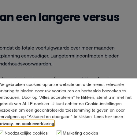
van een langere versus
 omdat de totale voertuigwaarde over meer maanden
etplanning eenvoudiger. Langetermijncontracten bieden
 onderhoudsvoorwaarden.
teit om te wisselen naar nieuwere modellen of andere
We gebruiken cookies op onze website om u de meest relevante
rende markten of met onvoorspelbare groei. Korte
ervaring te bieden door uw voorkeuren en herhaalde bezoeken te
uwe technologieën of gewijzigde bedrijfsbehoeften.
onthouden. Door op "Alles accepteren" te klikken, stemt u in met het
gebruik van ALLE cookies. U kunt echter de Cookie-instellingen
bezoeken om een gecontroleerde toestemming te geven en door
aak inclusief onderhoudspakketten komen, wat de
vervolgens op "Akkoord en doorgaan" te klikken. Lees hier onze
reisen meer actief beheer, maar bieden kansen om
privacy- en cookieverklaring
.
Noodzakelijke cookies
Marketing cookies