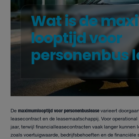
Wat is de ma
looptijd voor
personenbus l
maximumlooptijd voor personenbuslease
De
varieert doorgaan
leasecontract en de leasemaatschappij. Voor operational 
jaar, terwijl financialleasecontracten vaak langer kunnen l
zoals voertuigwaarde, bedrijfsbehoeften en de financiële 