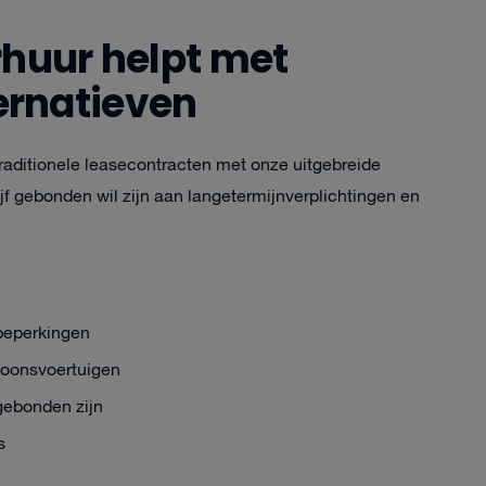
rhuur helpt met
ernatieven
 traditionele leasecontracten met onze uitgebreide
ijf gebonden wil zijn aan langetermijnverplichtingen en
beperkingen
soonsvoertuigen
gebonden zijn
s