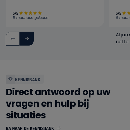
5/5
5/5
5 maanden geleden
6 maan
Al jar
nette 
verwa
bedrijf
KENNISBANK
Direct antwoord op uw
vragen en hulp bij
situaties
GA NAAR DE KENNISBANK