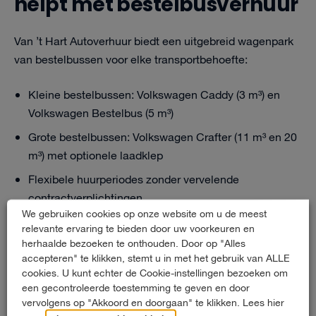
helpt met bestelbusverhuur
Van ’t Hart Autoverhuur biedt een uitgebreid wagenpark
van bestelbussen voor elke transportbehoefte:
Kleine bestelbussen: Volkswagen Caddy (3 m³) en
Volkswagen Bestelbus (5 m³)
Grote bestelbussen: Volkswagen Crafter (11 m³ en 20
m³) met optionele laadklep
Flexibele huurperiodes zonder vervelende
contractverplichtingen
We gebruiken cookies op onze website om u de meest
Professioneel onderhoud door eigen gecertificeerde
relevante ervaring te bieden door uw voorkeuren en
monteurs
herhaalde bezoeken te onthouden. Door op "Alles
accepteren" te klikken, stemt u in met het gebruik van ALLE
24/7 bereikbaarheid voor noodgevallen via 010 – 452
cookies. U kunt echter de Cookie-instellingen bezoeken om
03 33
een gecontroleerde toestemming te geven en door
vervolgens op "Akkoord en doorgaan" te klikken. Lees hier
Gratis shuttleservice vanaf metrostation Rodenrijs