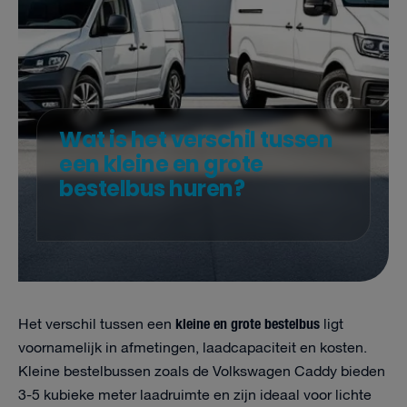
Wat is het verschil tussen
een kleine en grote
bestelbus huren?
kleine en grote bestelbus
Het verschil tussen een
ligt
voornamelijk in afmetingen, laadcapaciteit en kosten.
Kleine bestelbussen zoals de Volkswagen Caddy bieden
3-5 kubieke meter laadruimte en zijn ideaal voor lichte