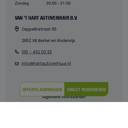
Zondag
20:00 - 21:00
VAN ’T HART AUTOVERHUUR B.V.
Zeppelinstraat 65
2652 XB Berkel en Rodenrijs
010 - 452 03 33
info@hartautoverhuur.nl
OFFERTE AANVRAGEN
DIRECT RESERVEREN
© 2026 |
Powered by iClicks
Algemene voorwaarden
Privacy verklaring
Cookies
Cookie instellingen
Sitemap