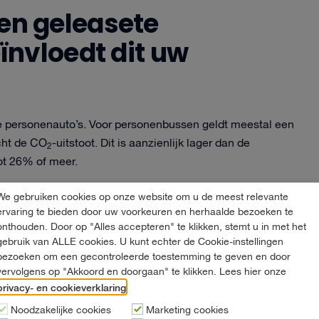
 een geleasete
ïnvloedt dit uw
e personenauto’s. Voor personenbussen geldt meestal een
cht de CO
-uitstoot. Dit is aanzienlijk lager dan de
2
tot 26% of meer.
 voertuig en geldt als belastbaar inkomen. Voor een
We gebruiken cookies op onze website om u de meest relevante
ervaring te bieden door uw voorkeuren en herhaalde bezoeken te
t de jaarlijkse bijtelling € 8.800. Over dit bedrag
onthouden. Door op "Alles accepteren" te klikken, stemt u in met het
gebruik van ALLE cookies. U kunt echter de Cookie-instellingen
bezoeken om een gecontroleerde toestemming te geven en door
aarom is het belangrijk om goed te documenteren wanneer de
vervolgens op "Akkoord en doorgaan" te klikken. Lees hier onze
e de bus hoofdzakelijk zakelijk gebruiken, blijft de totale
privacy- en cookieverklaring
.
n een relatief lage bijtelling.
Noodzakelijke cookies
Marketing cookies