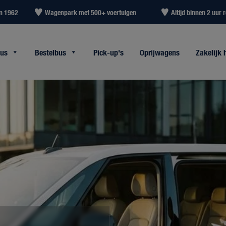
in 1962
Wagenpark met 500+ voertuigen
Altijd binnen 2 uur r
bus
Bestelbus
Pick-up's
Oprijwagens
Zakelijk 