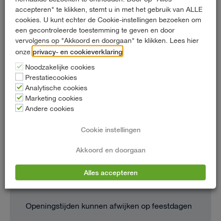
accepteren" te klikken, stemt u in met het gebruik van ALLE
fouten bevatten.
cookies. U kunt echter de Cookie-instellingen bezoeken om
een gecontroleerde toestemming te geven en door
vervolgens op "Akkoord en doorgaan" te klikken. Lees hier
Contact
privacy- en cookieverklaring
onze
.
Noodzakelijke cookies
Zeppelinstraat 65
Prestatiecookies
Analytische cookies
2652 XB Berkel en Rodenrijs
Marketing cookies
Andere cookies
010 - 452 03 33
Cookie instellingen
info@hartautoverhuur.nl
Akkoord en doorgaan
Alles accepteren
Openingstijden
Openingstijden kunnen afwijken op feestdagen