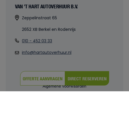
VAN ’T HART AUTOVERHUUR B.V.
Zeppelinstraat 65
2652 XB Berkel en Rodenrijs
010 - 452 03 33
info@hartautoverhuur.nl
OFFERTE AANVRAGEN
DIRECT RESERVEREN
© 2026 |
Powered by iClicks
Algemene voorwaarden
Privacy verklaring
Cookies
Cookie instellingen
Sitemap