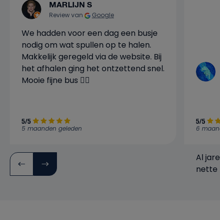
MARLIJN S
Review van
Google
We hadden voor een dag een busje
nodig om wat spullen op te halen.
Makkelijk geregeld via de website. Bij
het afhalen ging het ontzettend snel.
Mooie fijne bus 👍🏼
5/5
5/5
5 maanden geleden
6 maan
Al jar
nette 
verwa
bedrijf