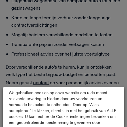
Uitgebreid wagenpark, van compacte auto’s tot ruime
gezinswagens
Korte en lange termijn verhuur zonder langdurige
contractverplichtingen
Mogelijkheid om verschillende modellen te testen
Transparante prijzen zonder verborgen kosten
Professioneel advies over het juiste voertuigtype
Door verschillende auto’s te huren, kun je ontdekken
welk type het beste bij jouw budget en behoeften past.
contact
Neem gerust
op voor persoonlijk advies over de
beste mobiliteitsoplossing voor jouw situatie.
We gebruiken cookies op onze website om u de meest
relevante ervaring te bieden door uw voorkeuren en
herhaalde bezoeken te onthouden. Door op "Alles
accepteren" te klikken, stemt u in met het gebruik van ALLE
Contact
cookies. U kunt echter de Cookie-instellingen bezoeken om
een gecontroleerde toestemming te geven en door
Zeppelinstraat 65