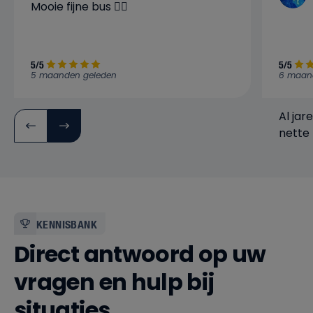
Mooie fijne bus 👍🏼
5/5
5/5
5 maanden geleden
6 maan
Al jar
nette 
verwa
bedrijf
KENNISBANK
Direct antwoord op uw
vragen en hulp bij
situaties