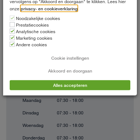
vervolgens op "Akkoord en doorgaan" te klikken. Lees hier
privacy- en cookieverklaring
onze
.
2652 XB Berkel en Rodenrijs
Noodzakelijke cookies
010 - 452 03 33
Prestatiecookies
Analytische cookies
info@hartautoverhuur.nl
Marketing cookies
Andere cookies
Cookie instellingen
Openingstijden
Akkoord en doorgaan
Openingstijden kunnen afwijken op feestdagen
Alles accepteren
Maandag
07:30 - 18:00
Dinsdag
07:30 - 18:00
Woensdag
07:30 - 18:00
Donderdag
07:30 - 18:00