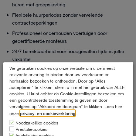
huren met groepskorting
Flexibele huurperiodes zonder vervelende
contractbeperkingen
Professioneel onderhouden voertuigen door
gecertificeerde monteurs
24/7 bereikbaarheid voor noodgevallen tijdens jullie
vakantie
We gebruiken cookies op onze website om u de meest
Gratis shuttleservice vanaf metrostation Rodenrijs
relevante ervaring te bieden door uw voorkeuren en
binnen openingstijden
herhaalde bezoeken te onthouden. Door op "Alles
accepteren" te klikken, stemt u in met het gebruik van ALLE
Onze ervaring van meer dan 60 jaar in autoverhuur helpt
cookies. U kunt echter de Cookie-instellingen bezoeken om
ons om jullie te adviseren over de beste
een gecontroleerde toestemming te geven en door
vervolgens op "Akkoord en doorgaan" te klikken. Lees hier
voertuigcombinatie voor jullie specifieke situatie. Of
privacy- en cookieverklaring
onze
.
jullie nu kiezen voor twee 9-persoons bussen of een mix
van verschillende voertuigen, wij zorgen ervoor dat
Noodzakelijke cookies
Prestatiecookies
iedereen comfortabel op vakantie kan. Neem gerust
Analytische cookies