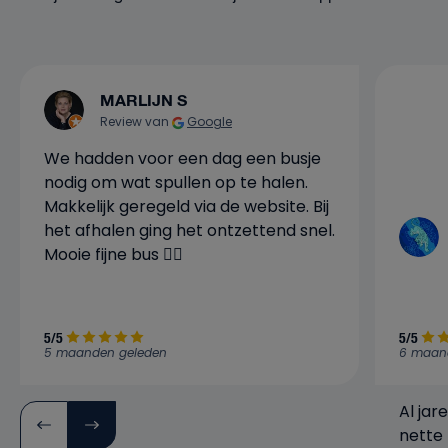
MARLIJN S
Review van
Google
We hadden voor een dag een busje
nodig om wat spullen op te halen.
Makkelijk geregeld via de website. Bij
het afhalen ging het ontzettend snel.
Mooie fijne bus 👍🏼
5/5
5/5
5 maanden geleden
6 maan
Al jar
nette 