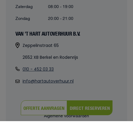
Zaterdag
08:00 - 19:00
Zondag
20:00 - 21:00
VAN ’T HART AUTOVERHUUR B.V.
Zeppelinstraat 65
2652 XB Berkel en Rodenrijs
010 - 452 03 33
info@hartautoverhuur.nl
OFFERTE AANVRAGEN
DIRECT RESERVEREN
© 2026 |
Powered by iClicks
Algemene voorwaarden
Privacy verklaring
Cookies