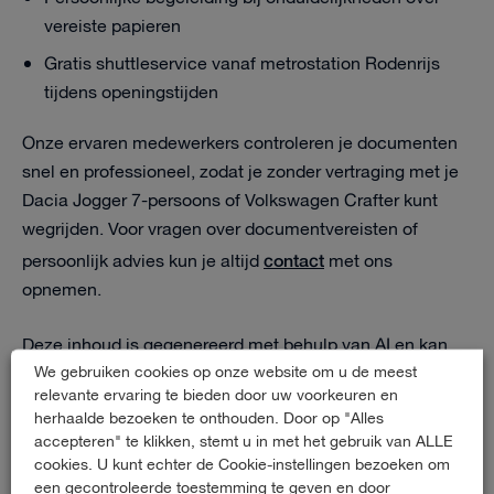
vereiste papieren
Gratis shuttleservice vanaf metrostation Rodenrijs
tijdens openingstijden
Onze ervaren medewerkers controleren je documenten
snel en professioneel, zodat je zonder vertraging met je
Dacia Jogger 7-persoons of Volkswagen Crafter kunt
wegrijden. Voor vragen over documentvereisten of
contact
persoonlijk advies kun je altijd
met ons
opnemen.
Deze inhoud is gegenereerd met behulp van AI en kan
We gebruiken cookies op onze website om u de meest
fouten bevatten.
relevante ervaring te bieden door uw voorkeuren en
herhaalde bezoeken te onthouden. Door op "Alles
accepteren" te klikken, stemt u in met het gebruik van ALLE
Contact
cookies. U kunt echter de Cookie-instellingen bezoeken om
een gecontroleerde toestemming te geven en door