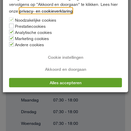
vervolgens op "Akkoord en doorgaan" te klikken. Lees hier
Zeppelinstraat 65
privacy- en cookieverklaring
onze
.
2652 XB Berkel en Rodenrijs
Noodzakelijke cookies
Prestatiecookies
010 - 452 03 33
Analytische cookies
info@hartautoverhuur.nl
Marketing cookies
Andere cookies
Cookie instellingen
Openingstijden
Akkoord en doorgaan
Alles accepteren
Openingstijden kunnen afwijken op feestdagen
Maandag
07:30 - 18:00
Dinsdag
07:30 - 18:00
Woensdag
07:30 - 18:00