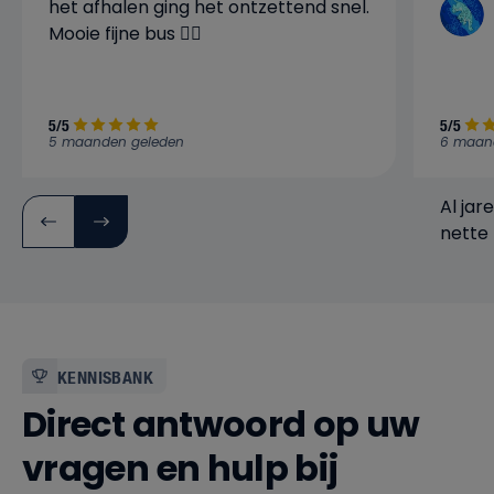
het afhalen ging het ontzettend snel.
Mooie fijne bus 👍🏼
5/5
5/5
5 maanden geleden
6 maan
Al jar
nette 
verwa
bedrijf
KENNISBANK
Direct antwoord op uw
vragen en hulp bij