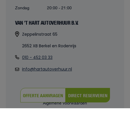
Zondag
20:00 - 21:00
VAN ’T HART AUTOVERHUUR B.V.
Zeppelinstraat 65
2652 XB Berkel en Rodenrijs
010 - 452 03 33
info@hartautoverhuur.nl
OFFERTE AANVRAGEN
DIRECT RESERVEREN
© 2026 |
Powered by iClicks
Algemene voorwaarden
Privacy verklaring
Cookies
Cookie instellingen