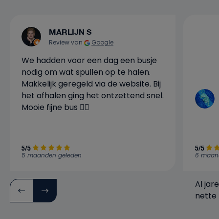
MARLIJN S
Review van
Google
We hadden voor een dag een busje
nodig om wat spullen op te halen.
Makkelijk geregeld via de website. Bij
het afhalen ging het ontzettend snel.
Mooie fijne bus 👍🏼
5/5
5/5
5 maanden geleden
6 maan
Al jar
nette 
verwa