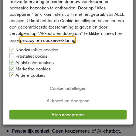
relevante ervaring te bieden door uw voorkeuren en
Rotterdam. Vanuit ons nieuwe pand aan de
herhaalde bezoeken te onthouden. Door op "Alles
Zeppelinstraat 65 in Berkel en Rodenrijs, direct aan de
accepteren" te klikken, stemt u in met het gebruik van ALLE
uitbreiding van de A16, bieden wij een wagenpark van
cookies. U kunt echter de Cookie-instellingen bezoeken om
een gecontroleerde toestemming te geven en door
meer dan 500 voertuigen voor zowel particulieren als
vervolgens op "Akkoord en doorgaan" te klikken. Lees hier
zakelijke klanten.
privacy- en cookieverklaring
onze
.
Noodzakelijke cookies
Dit is wat ons onderscheidt:
Prestatiecookies
Analytische cookies
Breed wagenpark:
Van compacte personenauto’s zoals
Marketing cookies
Andere cookies
9-
de Volkswagen Polo en Kia Picanto tot
persoonsbussen
, pick-ups met dubbele cabine en
Cookie instellingen
grote bestelbussen tot 20m³
Akkoord en doorgaan
Transparante prijzen:
Geen 35 verschillende tarieven of
verborgen kosten, gewoon eerlijke en duidelijke
Alles accepteren
dagprijzen
Persoonlijk contact:
Geen keuzemenu of AI-chatbot,