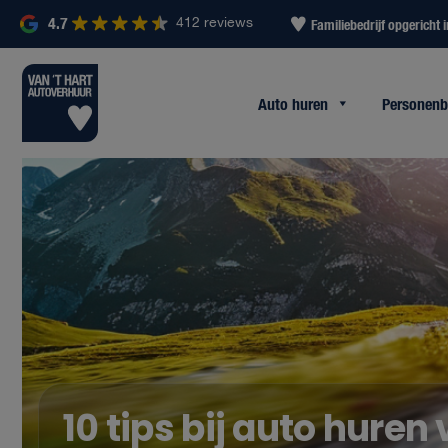
4.7
412 reviews
uigen
Altijd binnen 2 uur reactie
Familiebedrijf opgericht 
Auto huren
Personen
10 tips bij auto huren