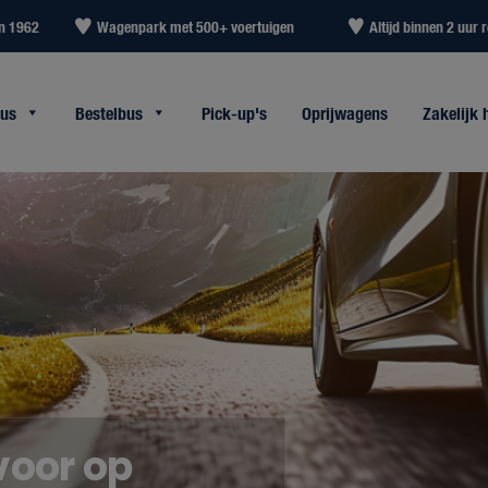
in 1962
Wagenpark met 500+ voertuigen
Altijd binnen 2 uur r
bus
Bestelbus
Pick-up's
Oprijwagens
Zakelijk 
 voor op