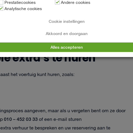
Prestatiecookies
Andere cookies
Analytische cookies
akkelijken:
Cookie instellingen
artphone, bijvoorbeeld Google Maps of Apple Kaarten.
ee, vooral als u van plan bent afgelegen gebieden te
Akkoord en doorgaan
Alles accepteren
le extra’s te huren
aast het voertuig kunt huren, zoals:
eringsproces aangeven, maar als u vergeten bent om ze door
010 – 452 03 33
op
of een e-mail sturen
xtra verhuur te bespreken en uw reservering aan te