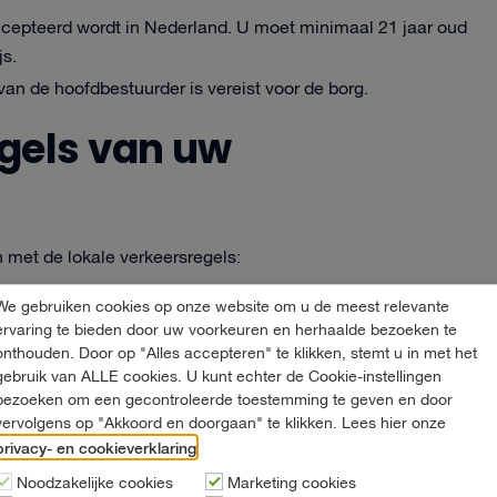
eaccepteerd wordt in Nederland. U moet minimaal 21 jaar oud
js.
van de hoofdbestuurder is vereist voor de borg.
egels van uw
n met de lokale verkeersregels:
We gebruiken cookies op onze website om u de meest relevante
n in het land kent en respecteert.
ervaring te bieden door uw voorkeuren en herhaalde bezoeken te
n die in het vakantieland worden gebruikt.
onthouden. Door op "Alles accepteren" te klikken, stemt u in met het
gebruik van ALLE cookies. U kunt echter de Cookie-instellingen
rsregels, zoals het verplichte gebruik van dimlicht
bezoeken om een gecontroleerde toestemming te geven en door
vervolgens op "Akkoord en doorgaan" te klikken. Lees hier onze
privacy- en cookieverklaring
.
Noodzakelijke cookies
Marketing cookies