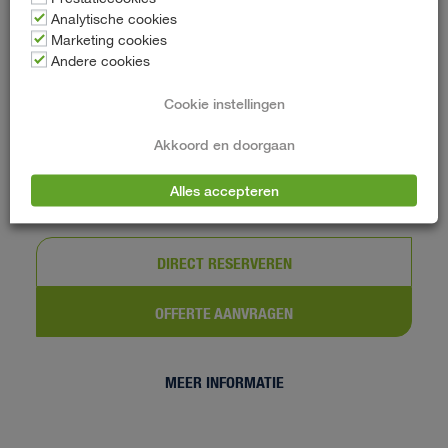
5 deurs
Analytische cookies
Marketing cookies
Handgeschakeld
Andere cookies
Benzine
Cookie instellingen
Elke dag minimaal 100 km vrij rijden
Akkoord en doorgaan
€ 64,-
v.a.
p/d
Alles accepteren
(incl. BTW)
DIRECT RESERVEREN
OFFERTE AANVRAGEN
MEER INFORMATIE