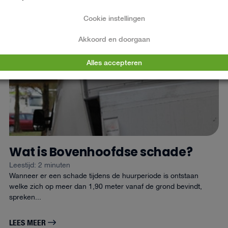
Cookie instellingen
Akkoord en doorgaan
Alles accepteren
Wat is Bovenhoofdse schade?
Leestijd: 2 minuten
Wanneer er een schade tijdens de huurperiode is ontstaan
welke zich op meer dan 1,90 meter vanaf de grond bevindt,
spreken...
LEES MEER