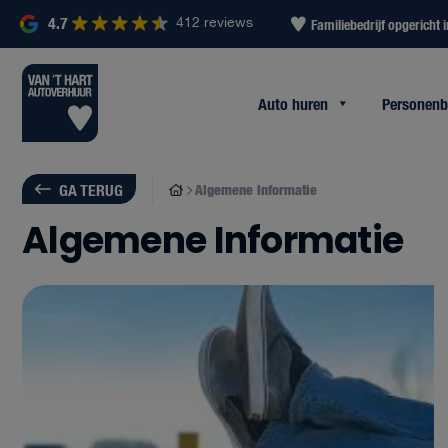
4.7
412 reviews
uigen
Altijd binnen 2 uur reactie
Familiebedrijf opgericht 
Auto huren
Personen
GA TERUG
Algemene Informatie
Algemene Informatie