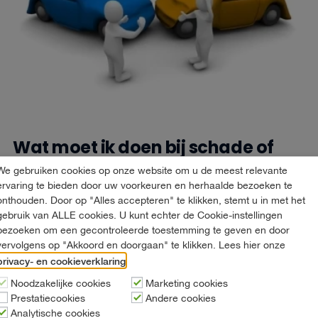
Wat moet ik doen bij schade of
een ongeval?
We gebruiken cookies op onze website om u de meest relevante
ervaring te bieden door uw voorkeuren en herhaalde bezoeken te
Leestijd: 3 minuten
onthouden. Door op "Alles accepteren" te klikken, stemt u in met het
Schade of een ongeval met een huurauto van van ’t Hart
gebruik van ALLE cookies. U kunt echter de Cookie-instellingen
Autoverhuur Ondanks uw rijervaring en voorzichtigheid kan het
bezoeken om een gecontroleerde toestemming te geven en door
voorkomen...
vervolgens op "Akkoord en doorgaan" te klikken. Lees hier onze
privacy- en cookieverklaring
.
LEES MEER
Noodzakelijke cookies
Marketing cookies
Prestatiecookies
Andere cookies
Analytische cookies