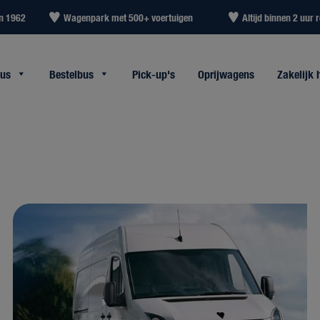
in 1962
Wagenpark met 500+ voertuigen
Altijd binnen 2 uur r
bus
Bestelbus
Pick-up's
Oprijwagens
Zakelijk 